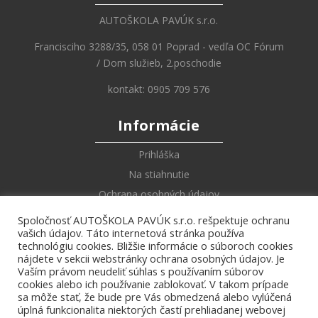
AUTOŠKOLA PAVÚK s.r.o.
Francisciho 3288/35, 058 01 Poprad - vedľa OC Fórum
/ Dom služieb, 2.poschodie
kontakt: 0905 709 576
Informácie
Prihláška
Na stiahnutie
Ochrana osobných údajov
Spoločnosť AUTOŠKOLA PAVÚK s.r.o. rešpektuje ochranu
Online Učebnica
vašich údajov. Táto internetová stránka používa
technológiu cookies. Bližšie informácie o súboroch cookies
Zákony a vyhlášky
nájdete v sekcii webstránky ochrana osobných údajov. Je
Vaším právom neudeliť súhlas s používaním súborov
Dopravné značky
cookies alebo ich používanie zablokovať. V takom prípade
Križovatky
sa môže stať, že bude pre Vás obmedzená alebo vylúčená
úplná funkcionalita niektorých častí prehliadanej webovej
Pokyny policajta