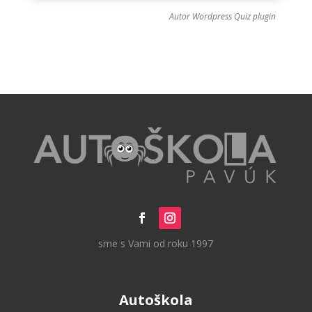
Autor
Wordpress Quiz plugin
sme s Vami od roku 1997
Autoškola