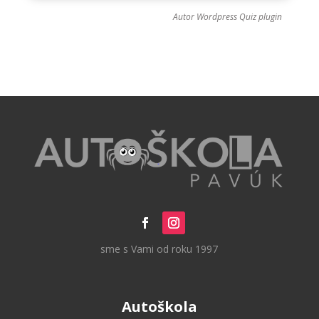
Autor
Wordpress Quiz plugin
sme s Vami od roku 1997
Autoškola