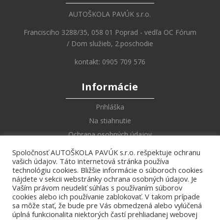
AUTOŠKOLA PAVÚK s.r.o.
Francisciho 3288/35, 058 01 Poprad - vedľa OC Fórum
/ Dom služieb, 2.poschodie
kontakt: 0905 709 576
Informácie
Prihláška
Na stiahnutie
Ochrana osobných údajov
Spoločnosť AUTOŠKOLA PAVÚK s.r.o. rešpektuje ochranu
Online Učebnica
vašich údajov. Táto internetová stránka používa
technológiu cookies. Bližšie informácie o súboroch cookies
Zákony a vyhlášky
nájdete v sekcii webstránky ochrana osobných údajov. Je
Vaším právom neudeliť súhlas s používaním súborov
Dopravné značky
cookies alebo ich používanie zablokovať. V takom prípade
Križovatky
sa môže stať, že bude pre Vás obmedzená alebo vylúčená
úplná funkcionalita niektorých častí prehliadanej webovej
Pokyny policajta