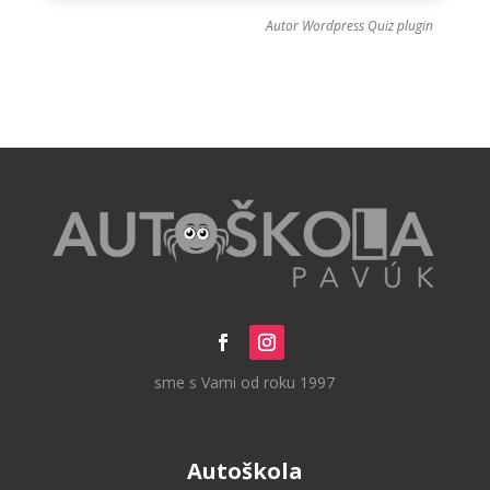
Autor
Wordpress Quiz plugin
sme s Vami od roku 1997
Autoškola