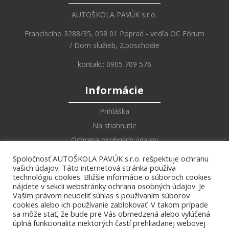
AUTOŠKOLA PAVÚK s.r.o.
Francisciho 3288/35, 058 01 Poprad - vedľa OC Fórum
/ Dom služieb, 2.poschodie
kontakt: 0905 709 576
Informácie
Prihláška
Na stiahnutie
Ochrana osobných údajov
Spoločnosť AUTOŠKOLA PAVÚK s.r.o. rešpektuje ochranu
Online Učebnica
vašich údajov. Táto internetová stránka používa
technológiu cookies. Bližšie informácie o súboroch cookies
Zákony a vyhlášky
nájdete v sekcii webstránky ochrana osobných údajov. Je
Vaším právom neudeliť súhlas s používaním súborov
Dopravné značky
cookies alebo ich používanie zablokovať. V takom prípade
Križovatky
sa môže stať, že bude pre Vás obmedzená alebo vylúčená
úplná funkcionalita niektorých častí prehliadanej webovej
Pokyny policajta