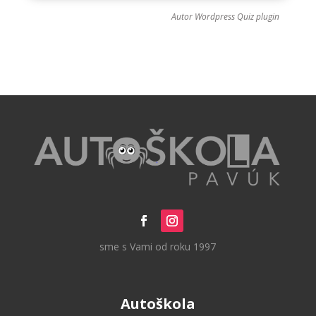
Autor
Wordpress Quiz plugin
sme s Vami od roku 1997
Autoškola