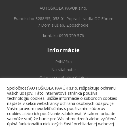
AUTOŠKOLA PAVÚK s.r.o.
Francisciho 3288/35, 058 01 Poprad - vedľa OC Fórum
/ Dom služieb, 2.poschodie
kontakt: 0905 709 576
Informácie
Prihláška
Na stiahnutie
Ochrana osobných údajov
Spoločnosť AUTOŠKOLA PAVÚK s.r.o. rešpektuje ochranu
Online Učebnica
vašich údajov. Táto internetová stránka používa
technológiu cookies. Bližšie informácie o súboroch cookies
Zákony a vyhlášky
nájdete v sekcii webstránky ochrana osobných údajov. Je
Vaším právom neudeliť súhlas s používaním súborov
Dopravné značky
cookies alebo ich používanie zablokovať. V takom prípade
Križovatky
sa môže stať, že bude pre Vás obmedzená alebo vylúčená
úplná funkcionalita niektorých častí prehliadanej webovej
Pokyny policajta