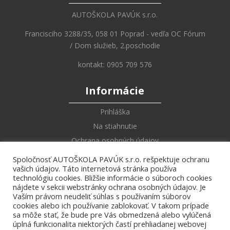
AUTOŠKOLA PAVÚK s.r.o.
Francisciho 3288/35, 058 01 Poprad - vedľa OC Fórum
/ Dom služieb, 2.poschodie
kontakt: 0905 709 576
Informácie
Prihláška
Na stiahnutie
Ochrana osobných údajov
Spoločnosť AUTOŠKOLA PAVÚK s.r.o. rešpektuje ochranu
Online Učebnica
vašich údajov. Táto internetová stránka používa
technológiu cookies. Bližšie informácie o súboroch cookies
Zákony a vyhlášky
nájdete v sekcii webstránky ochrana osobných údajov. Je
Vaším právom neudeliť súhlas s používaním súborov
Dopravné značky
cookies alebo ich používanie zablokovať. V takom prípade
Križovatky
sa môže stať, že bude pre Vás obmedzená alebo vylúčená
úplná funkcionalita niektorých častí prehliadanej webovej
Pokyny policajta