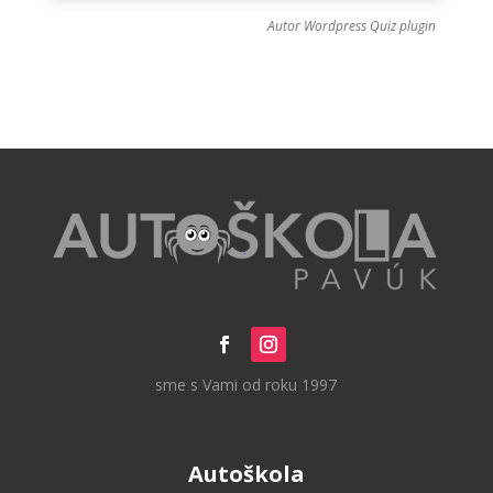
Autor
Wordpress Quiz plugin
sme s Vami od roku 1997
Autoškola