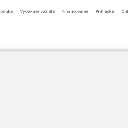
Ponuka
Výcvikové vozidlá
Financovanie
Prihláška
Onl