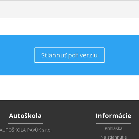
Stiahnuť pdf verziu
Autoškola
Informácie
Prihláška
AUTOŠKOLA PAVÚK s.r.o.
Na stiahnutie