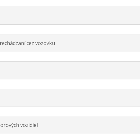
 prechádzaní cez vozovku
torových vozidiel