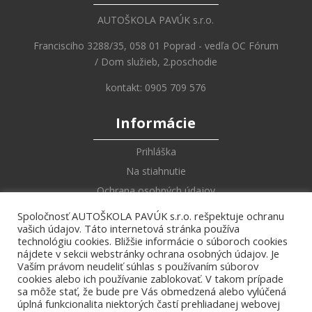
AUTOŠKOLA PAVÚK s.r.o.
Francisciho 3288/35, 058 01 Poprad - vedľa OC Fórum
/ Dom služieb, 2.poschodie
kontakt: 0905 709 576
Informácie
Prihláška
Na stiahnutie
Ochrana osobných údajov
Spoločnosť AUTOŠKOLA PAVÚK s.r.o. rešpektuje ochranu
Online Učebnica
vašich údajov. Táto internetová stránka používa
technológiu cookies. Bližšie informácie o súboroch cookies
Zákony a vyhlášky
nájdete v sekcii webstránky ochrana osobných údajov. Je
Vaším právom neudeliť súhlas s používaním súborov
Dopravné značky
cookies alebo ich používanie zablokovať. V takom prípade
Križovatky
sa môže stať, že bude pre Vás obmedzená alebo vylúčená
úplná funkcionalita niektorých častí prehliadanej webovej
Pokyny policajta