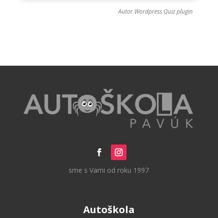
Autor
Wordpress Quiz plugin
sme s Vami od roku 1997
Autoškola